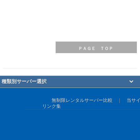
ＰＡＧＥ ＴＯＰ
種類別サーバー選択
無制限レンタルサーバー比較
｜
当サ
リンク集