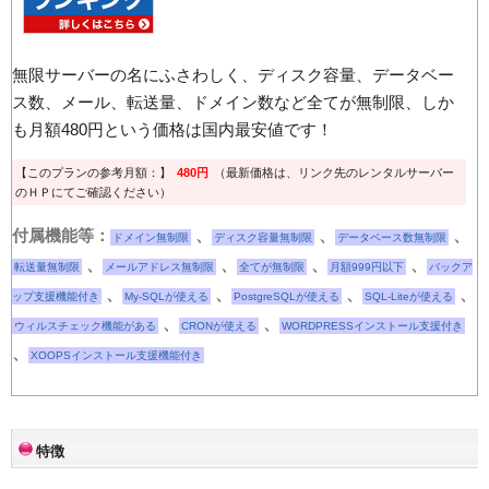
無限サーバーの名にふさわしく、ディスク容量、データベー
ス数、メール、転送量、ドメイン数など全てが無制限、しか
も月額480円という価格は国内最安値です！
【このプランの参考月額：】
480円
（最新価格は、リンク先のレンタルサーバー
のＨＰにてご確認ください）
付属機能等：
、
、
、
ドメイン無制限
ディスク容量無制限
データベース数無制限
、
、
、
、
転送量無制限
メールアドレス無制限
全てが無制限
月額999円以下
バックア
、
、
、
、
ップ支援機能付き
My-SQLが使える
PostgreSQLが使える
SQL-Liteが使える
、
、
ウィルスチェック機能がある
CRONが使える
WORDPRESSインストール支援付き
、
XOOPSインストール支援機能付き
特徴