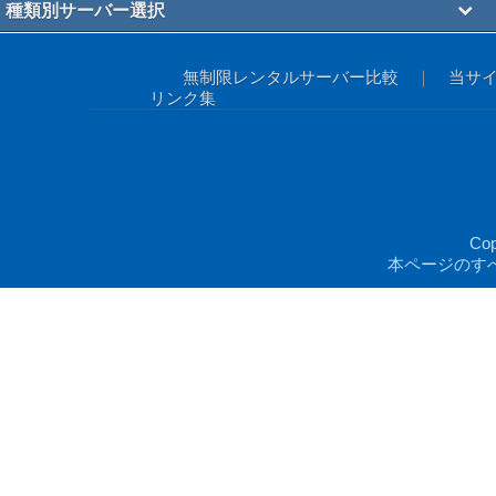
種類別サーバー選択
無制限レンタルサーバー比較
｜
当サ
リンク集
Co
本ページのす