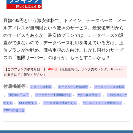
月額499円という激安価格で、ドメイン、データベース、メー
ルアドレスが無制限という驚きのサービス。最安値99円から
のサービスもあるが、最安値プランでは、データベースの設
置ができないので、データベース利用を考えている方は、上
位プランがお勧め。価格重視の方向け。しかし同社のサービ
スの「無限サーバー」のほうが、もっとすごいかも？
【このプランの参考月額：】
499円
（最新価格は、リンク先のレンタルサーバー
のＨＰにてご確認ください）
付属機能等：
、
、
ドメイン無制限
データベース数無制限
メールアドレス無制限
、
、
、
、
月額999円以下
バックアップ支援機能付き
My-SQLが使える
PostgreSQLが
、
、
、
、
使える
SSLが使える
アクセス解析機能がある
ウィルスチェック機能がある
CRONが使える