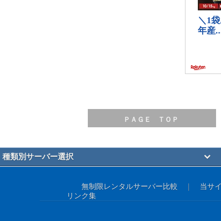
ＰＡＧＥ ＴＯＰ
種類別サーバー選択
無制限レンタルサーバー比較
｜
当サ
リンク集