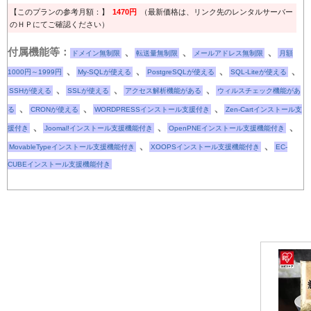
【このプランの参考月額：】
1470円
（最新価格は、リンク先のレンタルサーバー
のＨＰにてご確認ください）
付属機能等：
、
、
、
ドメイン無制限
転送量無制限
メールアドレス無制限
月額
、
、
、
、
1000円～1999円
My-SQLが使える
PostgreSQLが使える
SQL-Liteが使える
、
、
、
SSHが使える
SSLが使える
アクセス解析機能がある
ウィルスチェック機能があ
、
、
、
る
CRONが使える
WORDPRESSインストール支援付き
Zen-Cartインストール支
、
、
、
援付き
Joomal!インストール支援機能付き
OpenPNEインストール支援機能付き
、
、
MovableTypeインストール支援機能付き
XOOPSインストール支援機能付き
EC-
CUBEインストール支援機能付き