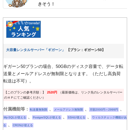
きそう！
大容量レンタルサーバー「ギガーン」
【プラン：ギガーン50】
ギガーン50プランの場合、50GBのディスク容量で、データ転
送量とメールアドレスが無制限となります。（ただし高負荷
転送は不可）。
【このプランの参考月額：】
2520円
（最新価格は、リンク先のレンタルサーバー
のＨＰにてご確認ください）
付属機能等：
、
、
、
転送量無制限
メールアドレス無制限
月額2000円～2999円
、
、
、
My-SQLが使える
PostgreSQLが使える
SSHが使える
ウィルスチェック機能があ
、
る
CRONが使える