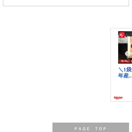
ＰＡＧＥ ＴＯＰ